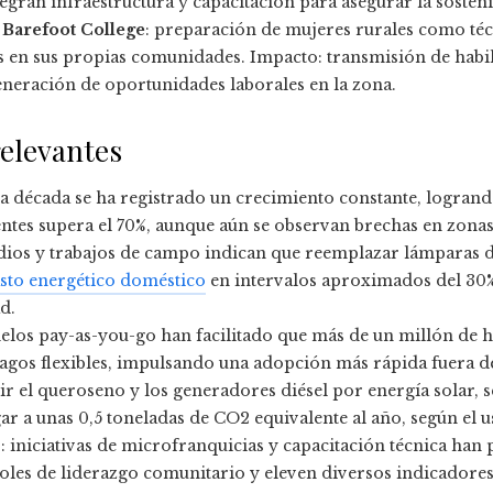
egran infraestructura y capacitación para asegurar la sosteni
Barefoot College
: preparación de mujeres rurales como téc
s en sus propias comunidades. Impacto: transmisión de habil
eneración de oportunidades laborales en la zona.
relevantes
ima década se ha registrado un crecimiento constante, logran
entes supera el 70%, aunque aún se observan brechas en zonas
dios y trabajos de campo indican que reemplazar lámparas 
sto energético doméstico
en intervalos aproximados del 30%
d.
los pay-as-you-go han facilitado que más de un millón de h
agos flexibles, impulsando una adopción más rápida fuera de
uir el queroseno y los generadores diésel por energía solar, 
gar a unas 0,5 toneladas de CO2 equivalente al año, según el 
niciativas de microfranquicias y capacitación técnica han 
les de liderazgo comunitario y eleven diversos indicadores 