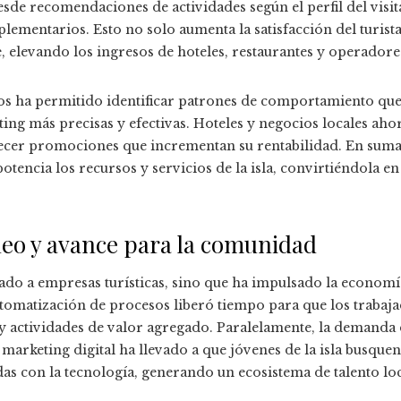
sde recomendaciones de actividades según el perfil del visi
plementarios. Esto no solo aumenta la satisfacción del turis
, elevando los ingresos de hoteles, restaurantes y operadores
os ha permitido identificar patrones de comportamiento que
ng más precisas y efectivas. Hoteles y negocios locales aho
ecer promociones que incrementan su rentabilidad. En suma,
tencia los recursos y servicios de la isla, convirtiéndola e
eo y avance para la comunidad
ciado a empresas turísticas, sino que ha impulsado la econom
tomatización de procesos liberó tiempo para que los trabaj
d y actividades de valor agregado. Paralelamente, la demanda d
 marketing digital ha llevado a que jóvenes de la isla busque
as con la tecnología, generando un ecosistema de talento lo