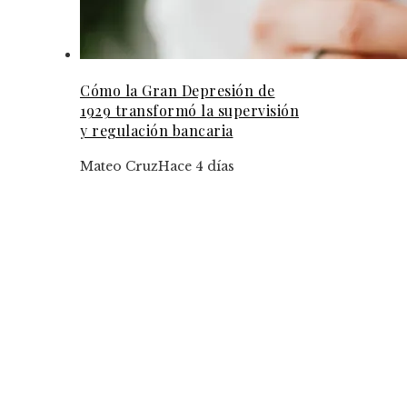
Cómo la Gran Depresión de
1929 transformó la supervisión
y regulación bancaria
Mateo Cruz
Hace 4 días
Últimas Entradas
Las 15 adquisiciones más caras y su influencia 
competencia global
Cómo fomentar el desarrollo de pequeñas y
medianas empresas vinculadas a la renta
energética en Trinidad y Tobago
Categorías