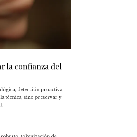
 la confianza del
ógica, detección proactiva,
la técnica, sino preservar y
l.
 robusto; tokenización de