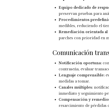
Equipo dedicado de respue
preservan pruebas para anál
Procedimientos predefini
medibles, reduciendo el ti
Remediación orientada al 
parches con prioridad en m
Comunicación transp
Notificación oportuna:
com
contraseña, evaluar transac
Lenguaje comprensible:
ev
medidas a tomar.
Canales múltiples:
notifica
inmediato y seguimiento pe
Compensación y remedios
resarcimiento de pérdidas